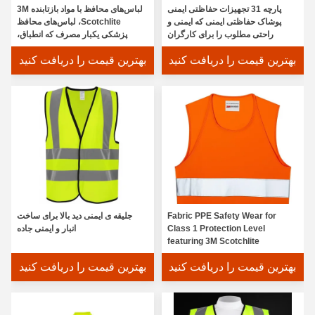
پارچه 31 تجهیزات حفاظتی ایمنی
لباس‌های محافظ با مواد بازتابنده 3M
پوشاک حفاظتی ایمنی که ایمنی و
Scotchlite، لباس‌های محافظ
راحتی مطلوب را برای کارگران
پزشکی یکبار مصرف که انطباق،
صنعتی فراهم می کند
ایمنی و راحتی را تضمین می‌کنند
بهترین قیمت را دریافت کنید
بهترین قیمت را دریافت کنید
Fabric PPE Safety Wear for
جلیقه ی ایمنی دید بالا برای ساخت
Class 1 Protection Level
انبار و ایمنی جاده
featuring 3M Scotchlite
Reflective Material
بهترین قیمت را دریافت کنید
بهترین قیمت را دریافت کنید