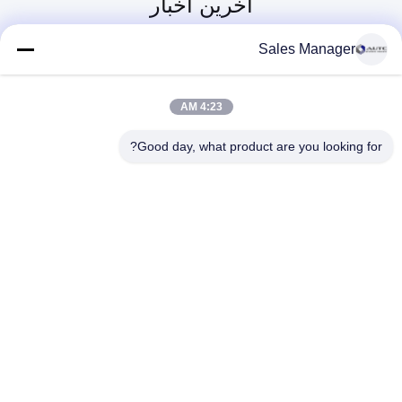
آخرین اخبار
عینک های نظامی تاکتیکی قابل تعویض ، شیشه های تیراندازی تاکتیکی تهویه هوا
عینک های ضد انعطاف پذیر نظامی قابل تنظیم رنگ UV400 با تأثیر بالا
Sales Manager
عینک آفتابی از جنس لباس نظامی مردانه ترانسفورماتور در فضای باز با مش فلزی
عینک نظامی تاکتیکی قطبی ، شکار عینک نسخه نظامی شماره شکار TR90
4:23 AM
ژاکت بازتابنده ایمنی درخشان ، حلقه هشدار جلیقه ایمنی ایمنی بسته شده است
Good day, what product are you looking for?
پاک کردن عینک ایمنی آزمایشگاه عینک محافظت کامل پنجره بزرگ نمای شفاف
عینک شیشه چلپ چلوپ طراحی تلنگر قاب پی وی سی قاب رنگی سفارشی وظیفه سنگین
ANHUI UNIFORM TRADING CO.LTD
ahuniform@live.com
15255120126-15255120126
شماره 3، جاده Qiaowan، منطقه توسعه اقتصادی Feixi، شهر
Hefei، Anhui Pro. (231200)، چین