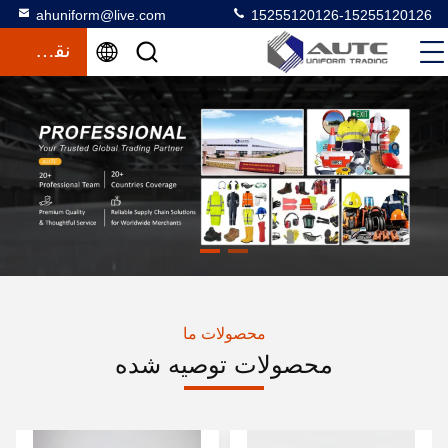
ahuniform@live.com
15255120126-15255120126
نقل قول
محصولات ما
محصولات توصیه شده