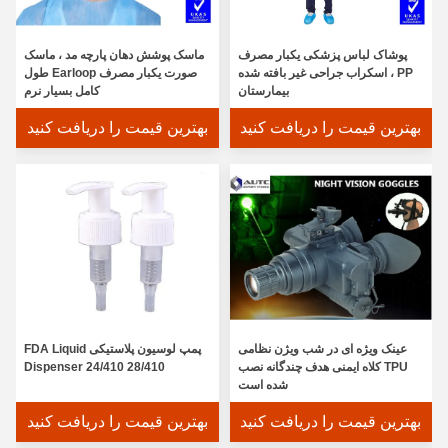
پوشاک لباس پزشکی یکبار مصرف
ماسک پوشش دهان پارچه مد ، ماسک
PP ، اسکراب جراحی غیر بافته شده
صورت یکبار مصرف Earloop طول
بیمارستان
کامل بسیار نرم
بهترین قیمت را دریافت کنید
بهترین قیمت را دریافت کنید
عینک نظامی تاکتیکی قطبی ، شکار عینک نسخه نظامی شماره شکار TR90
عینک ویژه ای در شب ویژن نظامی
پمپ لوسیون پلاستیکی FDA Liquid
ژاکت بازتابنده ایمنی درخشان ، حلقه هشدار جلیقه ایمنی ایمنی بسته شده است
TPU کلاه ایمنی هدف چندگانه نصب
Dispenser 24/410 28/410
شده است
پاک کردن عینک ایمنی آزمایشگاه عینک محافظت کامل پنجره بزرگ نمای شفاف
بهترین قیمت را دریافت کنید
بهترین قیمت را دریافت کنید
عینک شیشه چلپ چلوپ طراحی تلنگر قاب پی وی سی قاب رنگی سفارشی وظیفه سنگین