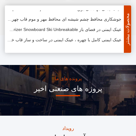
عینک ایمنی مهندسی برق PPE Splash Pride Adjustable Headband
محصولات بیشتر
جوشکاری محافظ چشم شیشه ای محافظ مهر و موم قاب چهره دو طرفه
عینک ایمنی در فضای باز PPE TPU Polarizer Snowboard Ski Unbreakable
عینک ایمنی کامل با چهره ، عینک ایمنی در ساخت و ساز قاب خام ABS
عینک ایمنی PC Mirror UV PPE عینک ایمنی با دوچرخه سیاه و سفید که دارای راحتی راحت است
عینک ایمنی با کار گرم صنعتی لنزهای پلی کربنات با تأثیر بالا با بند
عینک ایمنی PPE Safety Anti Scratch PC Material Bandable Elastic Bandable
شیشه های ایمنی رنگی آزمایشگاهی ، ضد مه را برای کار با فلز UV پوشش می دهد
پرونده های ما
پروژه های صنعتی اخیر
عینک ایمنی PPE محافظ ، عینک ایمنی سایت عینک شیمی مخصوص گرد و غبار
عینک نظامی کامل تاکتیکی TPU ساخت و ساز مصنوعی ضد باد
ضد گلوله های ضد گلوله ضد ایمنی رنگی طراحی تمیز کردن آسان
عینک های نظامی تاکتیکی تنظیم کننده شیک به دنبال راحتی برای بلند مدت
رویداد
عینک ضد تجویز نظامی ضد تسمه پلی کربنات عدسی بند