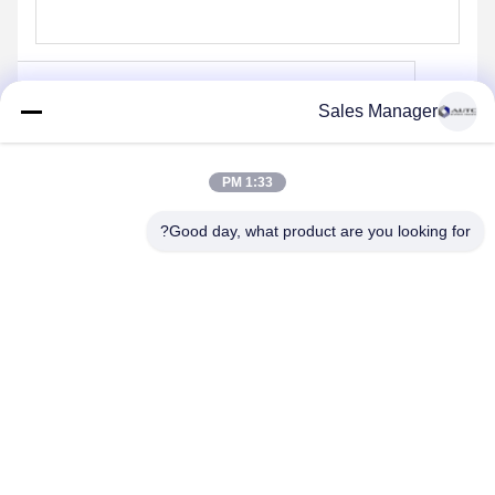
Sales Manager
ارسال کنید
1:33 PM
Good day, what product are you looking for?
ANHUI UNIFORM TRADING CO.LTD
ahuniform@live.com
15255120126-15255120126