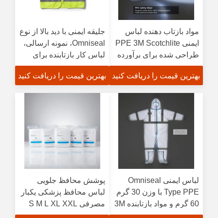
مواد بازتاب دهنده لباس
جلیقه ایمنی با دید بالا از نوع
ایمنی PPE 3M Scotchlite
Omniseal، نمونه ارسالی،
طراحی شده برای برآورده
لباس کار بازتابنده برای
کردن استانداردهای OSHA
ساخت و ساز، جاده،
بهترین قیمت را دریافت کنید
بهترین قیمت را دریافت کنید
ANSI AS NZS ساخته
اورژانس و صنعتی
شده از پارچه های ماندگار
لباس ایمنی Omniseal
پوشش محافظ جلویی
Type PPE با وزن 30 گرم
لباس محافظ پزشکی یکبار
60 گرم و مواد بازتابنده 3M
مصرفی S M L XL XXL
Scotchlite برای حفاظت
اندازه های ایده آل برای