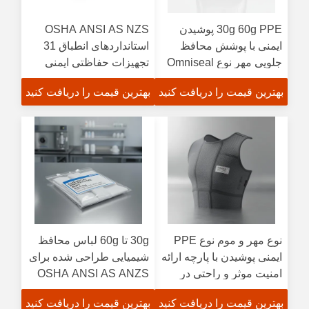
30g 60g PPE پوشیدن
OSHA ANSI AS NZS
ایمنی با پوشش محافظ
استانداردهای انطباق 31
جلویی مهر نوع Omniseal
تجهیزات حفاظتی ایمنی
مناسب برای محیط های
یونیکس مناسب برای
بهترین قیمت را دریافت کنید
بهترین قیمت را دریافت کنید
خطرناک
تجهیزات ایمنی صنعتی محل
کار
نوع مهر و موم نوع PPE
30g تا 60g لباس محافظ
ایمنی پوشیدن با پارچه ارائه
شیمیایی طراحی شده برای
امنیت موثر و راحتی در
OSHA ANSI AS ANZS
محیط کار سخت
استانداردهای انطباق ایده
بهترین قیمت را دریافت کنید
بهترین قیمت را دریافت کنید
آل برای واکنش به ریزش