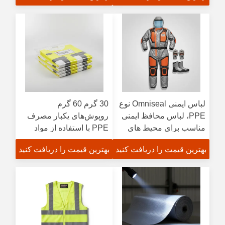
شیمیایی
لباس ایمنی Omniseal نوع
30 گرم 60 گرم
PPE، لباس محافظ ایمنی
روپوش‌های یکبار مصرف
مناسب برای محیط های
PPE با استفاده از مواد
خطرناک نیازمند محافظت
بازتابنده 3M Scotchlite که
بهترین قیمت را دریافت کنید
بهترین قیمت را دریافت کنید
در برابر نفوذ و ضربه
دید بالا و عملکرد ایمنی را
تضمین می‌کند