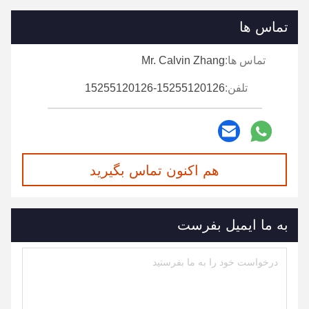
تماس ها
تماس ها:
Mr. Calvin Zhang
تلفن:
15255120126-15255120126
هم اکنون تماس بگیرید
به ما ایمیل بفرست