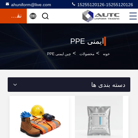
ahuniform@live.com
15255120126-15255120126
نقل قول
ایمنی PPE
>
>
خونه
محصولات
چین ایمنی PPE
دسته بندی ها