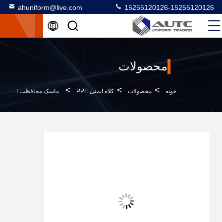
ahuniform@live.com
15255120126-15255120126
محصولات
>
>
>
خونه
محصولات
کلاه ایمنی PPE
ماسک محافظت از چهره فلزی مبارزه با مش PTU فعال نوع 185 * 110 میلی متر