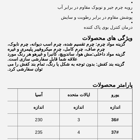
رویه چرم جیر و نوبوک مقاوم در برابر آب
پوشش مقاوم در برابر رطوبت و سایش
درمان کنترل بوی پاک کننده
ویژگی های محصولات
گزینه مواد چرم: چرم تقسیم شده، چرم اسب دیوانه، چرم نابوک،
چرم صاف، چرم کامل، چرم میکروفیبر پلیمری و غیره
گزینه مواد داخلی:
مش هوا، ساندویچ، کانبرا و غیره
و هر رنگ مورد
علاقه شما قابل سفارشی سازی است.
گزینه بند کفش: بدون توجه به شکل یا رنگ، تمام بند کفش را می
توان سفارشی کرد.
پارامتر محصولات
یورو
ایالات متحده
آسیا
اندازه
اندازه
اندازه
(سان
8
230
3
36#
5
235
4
37#