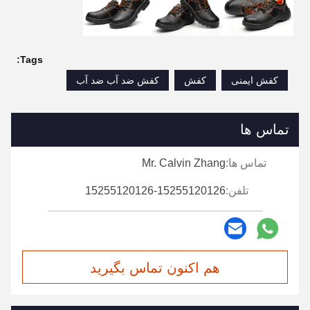
Tags:
کفش ایمنی
کفش
کفش ضد آب ضد آب
تماس ها
تماس ها:
Mr. Calvin Zhang
تلفن:
15255120126-15255120126
هم اکنون تماس بگیرید