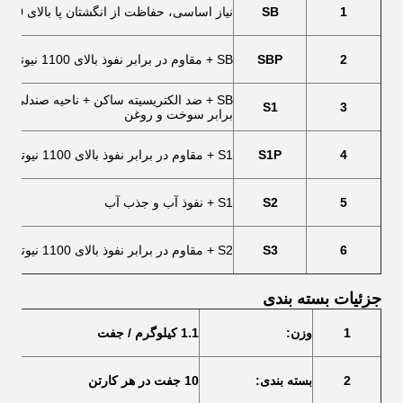
1
SB
نیاز اساسی، حفاظت از انگشتان پا بالای 200 جی
2
SBP
SB + مقاوم در برابر نفوذ بالای 1100 نیوتن
SB + ضد الکتریسیته ساکن + ناحیه صندلی ب
S1
3
برابر سوخت و روغن
4
S1P
S1 + مقاوم در برابر نفوذ بالای 1100 نیوتن
5
S2
S1 + نفوذ آب و جذب آب
6
S3
S2 + مقاوم در برابر نفوذ بالای 1100 نیوتن + زیره ورقه شده
جزئیات بسته بندی
1
وزن:
1.1 کیلوگرم / جفت
2
بسته بندی:
10 جفت در هر کارتن