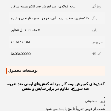
ویژگی:
پنجه فولادی، ضد لغزش ضد الکتریسیته ساکن
رنگ:
خاکستری، سفید، زرد، آبی، قرمز، سبز، نارنجی و غیره
اندازه:
36-47#، قابل تنظیم
سرویس:
OEM / ODM
کد HS:
6403400090
توضیحات محصول
کفش‌های کم‌برش بیمه کار مردانه کفش‌های ایمنی ضد ضربه،
ضد سوراخ، مقاوم در برابر سایش و تنفس
زیره مصنوعی
شفت از قوس تقریباً تا مچ پا بلند می شود