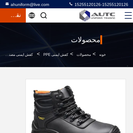
ahuniform@live.com
15255120126-15255120126
نقل قول
محصولات
>
>
>
خونه
محصولات
کفش ایمنی PPE
کفش ایمنی مصنوعی کم برش مقاوم در برابر سایش