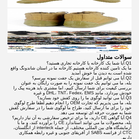
سوالات متداول
Q1.آیا شما یک کارخانه یا کارخانه تجاری هستید؟
ما یک تامین کننده کارخانه هستیم.کارخانه ما در استان شاندونگ واقع
شده است.به دیدن ما خوش آمدید
Q2.آیا می توانم قبل از سفارش یک جفت نمونه بپرسم؟
بله، ما می توانیم یک جفت نمونه را به صورت رایگان به عنوان
بررسی کیفیت برای شما ارسال کنیم، اما مشتری باید هزینه پیک را
خودش بپردازد، مانند DHL، TNT، Fedex، EMS و غیره
Q3.آیا می توانید لوگوی ما را روی کفش خود بسازید؟
بله، ما می پذیریم که تجارت OEM را انجام دهیم.لطفا طرح لوگوی
خود را برای ما ارسال کنید، طراح ما لوگوی شما را در سفارش کفش
شما به صورت حرفه ای توسعه می دهد.
Q4.آیا گواهی CE دارید، ما برای ترخیص سفارشی به آن نیاز داریم؟
بله، محصولات ما می توانند استاندارد CE را برآورده کنند، و ما با
آزمایشگاه های بین المللی مختلف، از جمله interteck از انگلستان،
CTC از فرانسه SABS از آفریقای جنوبی و غیره رابطه همکاری
داریم.