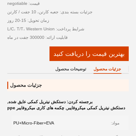
قیمت: negotiable
جزئیات بسته بندی: جعبه کارتن، 10 جفت / کارتن
زمان تحویل: 15-20 روز
شرایط پرداخت: L/C، T/T، Western Union
قابلیت ارائه: 300000 جفت در ماه
بهترین قیمت را دریافت کنید
جزئیات محصول
توضیحات محصول
جزئیات محصول
برجسته کردن:
دستکش نیتریل کمکی عایق شده
,
دستکش نیتریل کمکی میکروفایبر
,
چکمه های کاری میکروفایبر ppe
مواد:
PU+Micro-Fiber+EVA