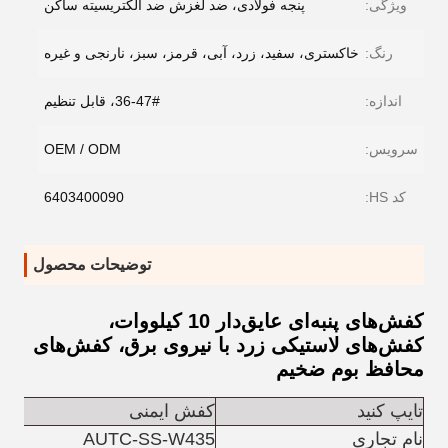
ویژگی:
پنجه فولادی، ضد لغزش ضد الکتریسیته ساکن
رنگ:
خاکستری، سفید، زرد، آبی، قرمز، سبز، نارنجی و غیره
اندازه:
36-47#، قابل تنظیم
سرویس:
OEM / ODM
کد HS:
6403400090
توضیحات محصول
کفش‌های پنبه‌ای عایق‌دار 10 کیلووات،
کفش‌های لاستیکی زرد با نیروی برق، کفش‌های
محافظ بوم ضخیم
تایپ کنید
کفش ایمنی
نام تجاری
AUTC-SS-W435