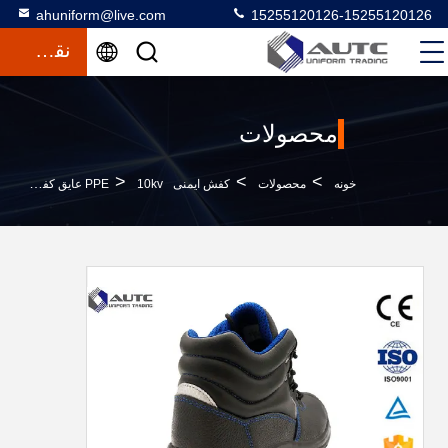
ahuniform@live.com
15255120126-15255120126
نقل قول
محصولات
>
>
>
خونه
محصولات
کفش ایمنی PPE
10kv عایق کفش محافظ پا میکروفیبر قابل تنظیم