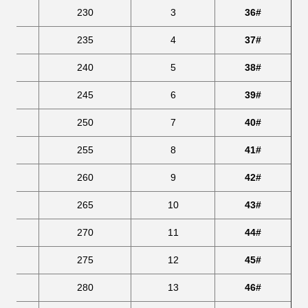
8
230
3
36#
5
235
4
37#
2
240
5
38#
245
6
39#
6
250
7
40#
3
255
8
41#
260
9
42#
7
265
10
43#
4
270
11
44#
275
12
45#
8
280
13
46#