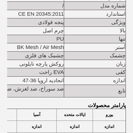
شماره مدل
/
استاندارد
CE EN 20345:2011
ویژگی
پنجه فولادی
بالا
چرم اصل
تنها
PU
آستر
BK Mesh / Air Mesh
چشمک
چشمک های فلزی
زبان
روکش پارچه نایلونی
کفی
EVA راحت
اندازه
اتحادیه اروپا 36-47
ضد سوراخ، ضد لغزش، ضد الک
تابع
پارامتر محصولات
یورو
ایالات متحده
آسیا
اندازه
اندازه
اندازه
(سان