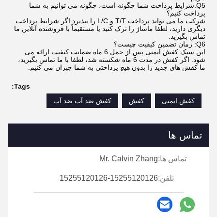
Q5.شرایط پرداخت شما چگونه است، چگونه می توانیم به شما
پرداخت کنیم؟
شرکت ما می تواند پرداخت T/T و L/C را بپذیرد.اگر شرایط پرداخت
دیگری دارید، لطفا ماساژ را ترک کنید یا مستقیماً با فروشنده آنلاین ما
تماس بگیرید.
Q6: زمان تضمین کیفیت چیست؟
این سبک کفش ایمنی پس از حمل 6 ماه ضمانت کیفیت ارائه می
شود. اگر کفش در مدت 6 ماه شکسته شد، لطفا با ما تماس بگیرید،
ما کفش های جدید را بدون هیچ پرداختی به شما جبران می کنیم.
Tags:
کفش ایمنی
کفش
کفش ضد آب ضد آب
تماس ها
تماس ها:
Mr. Calvin Zhang
تلفن:
15255120126-15255120126