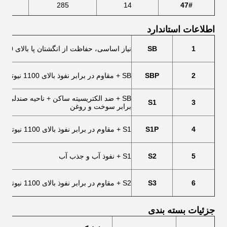
5
285
14
47#
اطلاعات استاندارد
1
SB
نیاز اساسی، حفاظت از انگشتان پا بالای 200 جی
2
SBP
SB + مقاوم در برابر نفوذ بالای 1100 نیوتن
SB + ضد الکتریسیته ساکن + ناحیه صندلی ب
S1
3
برابر سوخت و روغن
4
S1P
S1 + مقاوم در برابر نفوذ بالای 1100 نیوتن
5
S2
S1 + نفوذ آب و جذب آب
6
S3
S2 + مقاوم در برابر نفوذ بالای 1100 نیوتن + زیره ورقه شده
جزئیات بسته بندی