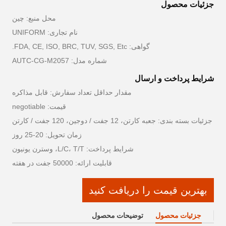
جزئیات محصول
محل منبع: چین
نام تجاری: UNIFORM
گواهی: FDA, CE, ISO, BRC, TUV, SGS, Etc.
شماره مدل: AUTC-CG-M2057
شرایط پرداخت و ارسال
مقدار حداقل تعداد سفارش: قابل مذاکره
قیمت: negotiable
جزئیات بسته بندی: جعبه کارتن، 12 جفت / دوجین، 120 جفت / کارتن
زمان تحویل: 20-25 روز
شرایط پرداخت: L/C، T/T، وسترن یونیون
قابلیت ارائه: 50000 جفت در هفته
بهترین قیمت را دریافت کنید
جزئیات محصول
توضیحات محصول