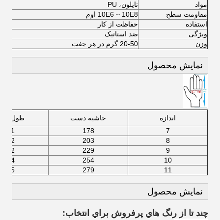
مواد
نایلون، PU
مقاومت سطح
10E6 ~ 10E8 اوم
استفاده
حفاظت از کار
ویژگی
ضد استاتیک
وزن
20-50 گرم در هر جفت
نمایش محصول
اندازه
حاشیه دست
طول دس
171
178
7
182
203
8
192
229
9
204
254
10
215
279
11
نمایش محصول
چند تا از رنگ هاي پرفروش براي انتخاب: