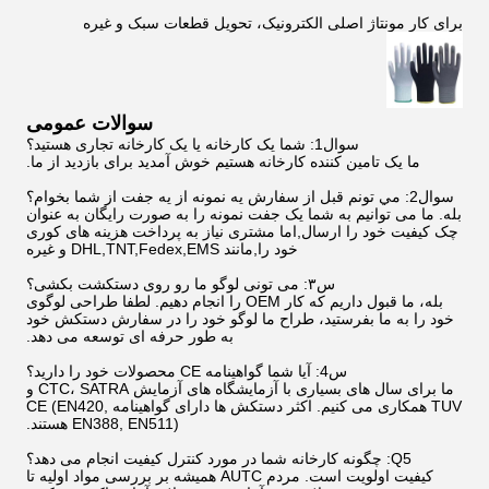
برای کار مونتاژ اصلی الکترونیک، تحویل قطعات سبک و غیره
سوالات عمومی
سوال1: شما یک کارخانه یا یک کارخانه تجاری هستید؟
ما یک تامین کننده کارخانه هستیم خوش آمدید برای بازدید از ما.
سوال2: مي تونم قبل از سفارش يه نمونه از يه جفت از شما بخوام؟
بله. ما می توانیم به شما یک جفت نمونه را به صورت رایگان به عنوان
چک کیفیت خود را ارسال,اما مشتری نیاز به پرداخت هزینه های کوری
خود را,مانند DHL,TNT,Fedex,EMS و غیره
س۳: می تونی لوگو ما رو روی دستکشت بکشی؟
بله، ما قبول داریم که کار OEM را انجام دهیم. لطفا طراحی لوگوی
خود را به ما بفرستید، طراح ما لوگو خود را در سفارش دستکش خود
به طور حرفه ای توسعه می دهد.
س4: آیا شما گواهینامه CE محصولات خود را دارید؟
ما برای سال های بسیاری با آزمایشگاه های آزمایش CTC، SATRA و
TUV همکاری می کنیم. اکثر دستکش ها دارای گواهینامه CE (EN420,
EN388, EN511) هستند.
Q5: چگونه کارخانه شما در مورد کنترل کیفیت انجام می دهد؟
کیفیت اولویت است. مردم AUTC همیشه بر بررسی مواد اولیه تا