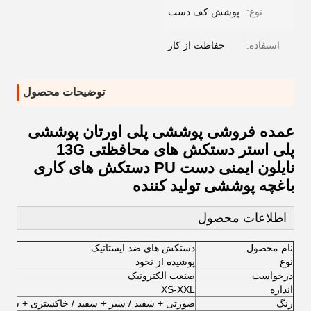
نوع:
پوشش کف دست
استفاده:
حفاظت از کار
توضیحات محصول
عمده فروشی پوششی پلی اورتان پوششی
پلی استر دستکش های محافظتی 13G
نایلون ایمنی دست PU دستکش های کاری
باغچه پوششی تولید کننده
اطلاعات محصول
نام محصول
دستکش های ضد ایستاتیک
نوع
پوشیده از نخود
درخواست
صنعت الکترونیک
اندازه
XS-XXL
رنگ
صورتی + سفید / سبز + سفید / خاکستری + سفید