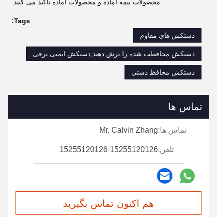
محصولات نیمه آماده و محصولات آماده تاکید می کنند.
Tags:
دستکش های مقاوم
دستکش محافظت شده را برش دهید,دستکش ایمنی برقی
دستکش محافظ دستی
تماس ها
تماس ها:
Mr. Calvin Zhang
تلفن:
15255120126-15255120126
هم اکنون تماس بگیرید